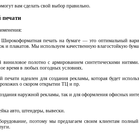
могут вам сделать свой выбор правильно.
 печати
рименения:
. Широкоформатная печать на бумаге — это оптимальный вар
ок и плакатов. Мы используем качественную влагостойкую бумаг
ой виниловое полотно с армированием синтетическими нитями.
ное время в любых погодных условиях.
 печати идеален для создания рекламы, которая будет использо
рохожих о скором открытии ТЦ и пр.
создания наружной рекламы, так и для оформления офисных инт
йка авто, штендеры, вывески.
рудование, поэтому мы предлагаем своим клиентам полный 
луги.