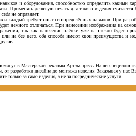
 навыков и оборудования, способностью определить какими ха
чати. Применять дешевую печать для такого изделия считаетс
 себя не оправдает.
ов и каждый требует опыта и определённых навыков. При разра
в будет немного отличаться. При нанесении изображения на са
ражении, так как нанесение плёнки уже на стекло будет прои
или на без него, оба способа имеют свои преимущества и нед
другое.
омогут в Мастерской рекламы Артэкспресс. Наши специалисты 
ы, от разработки дизайна до монтажа изделия. Заказывая у нас В
те только за само изделия, а не за посреднические услуги.