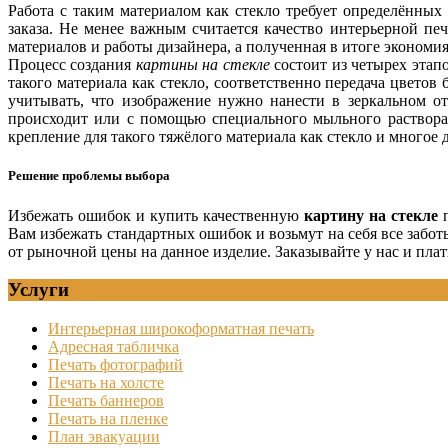
Работа с таким материалом как стекло требует определённых
заказа. Не менее важным считается качество интерьерной пе
материалов и работы дизайнера, а полученная в итоге экономия
Процесс создания
картины на стекле
состоит из четырех этап
такого материала как стекло, соответственно передача цвето
учитывать, что изображение нужно нанести в зеркальном от
происходит или с помощью специального мыльного раствора 
крепление для такого тяжёлого материала как стекло и многое 
Решение проблемы выбора
Избежать ошибок и купить качественную
картину на стекле
п
Вам избежать стандартных ошибок и возьмут на себя все забот
от рыночной цены на данное изделие. Заказывайте у нас и плати
Услуги
Интерьерная широкоформатная печать
Адресная табличка
Печать фотографий
Печать на холсте
Печать баннеров
Печать на пленке
План эвакуации