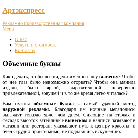
Артэкспресс
Рекламно производственная компания
Menu
О нас
Услуги и стоимость
Контакты
Объемные буквы
Как сделать, чтобы все видели именно вашу
вывеску
? Чтобы
от нее глаз было невозможно оторвать? Чтобы она манила
издали, была яркой, выразительной, невероятно
привлекательной, зовущей и в то же время легко читалась?
Вам нужны
объемные буквы
– самый удачный метод
наружной рекламы
. Благодаря им ночные мегаполисы
выглядят гораздо ярче, чем днем. Сияющие на этажах и
фасадах высоток затейливые
вывескам
и надписи зазывают в
магазин или ресторан, указывают путь к центру красоты, и
очень трудно пройти мимо, не поддавшись искушению.