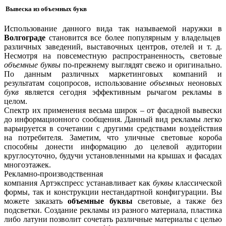
Вывеска из объемных букв
Использование данного вида так называемой наружки в
Волгограде
становится все более популярным у владельцев
различных заведений, выставочных центров, отелей и т. д.
Несмотря на повсеместную распространенность, световые
объемные буквы
по-прежнему выглядят свежо и оригинально.
По данным различных маркетинговых компаний и
результатам соцопросов, использование
объемных
неоновых
букв
является сегодня эффективным рычагом рекламы в
целом.
Спектр их применения весьма широк – от фасадной вывески
до информационного сообщения. Данный вид рекламы легко
варьируется в сочетании с другими средствами воздействия
на потребителя. Заметим, что уличные световые короба
способны донести информацию до целевой аудитории
круглосуточно, будучи установленными на крышах и фасадах
многоэтажек.
Рекламно-производственная
компания Артэкспресс устанавливает как
буквы
классической
формы, так и конструкции нестандартной конфигурации. Вы
можете заказать
объемные буквы
световые, а также без
подсветки. Создание рекламы из разного материала, пластика
либо латуни позволит сочетать различные материалы с целью