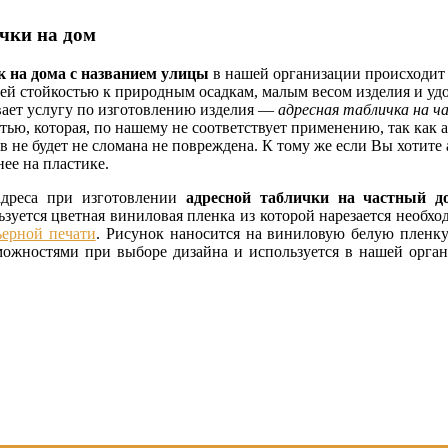
чки на дом
к на дома с названием улицы
в нашей организации происходит 
оей стойкостью к природным осадкам, малым весом изделия и уд
ывает услугу по изготовлению изделия —
адресная табличка на ч
тью, которая, по нашему не соответствует применению, так как 
в не будет не сломана не повреждена. К тому же если Вы хотит
ее на пластике.
адреса при изготовлении
адресной таблички на частный д
ьзуется цветная виниловая пленка из которой нарезается необх
ьерной печати
. Рисунок наносится на виниловую белую пленк
можностями при выборе дизайна и используется в нашей орга