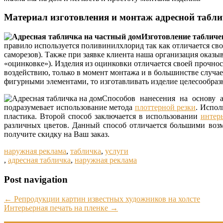
Материал изготовления и монтаж адресной табли
Изготовление табличе
правило используется поливинилхлорид так как отличается св
саморезов). Также при заявке клиента наша организация оказ
«оцинковке»). Изделия из оцинковки отличается своей прочнос
воздействию, только в момент монтажа и в большинстве случае
фигурными элементами, то изготавливать изделие целесообразн
Способов нанесения на основу 
подразумевает использование метода
плоттерной резки
. Испол
пластика. Второй способ заключается в использовании
интер
различных цветов. Данный способ отличается большими воз
получите скидку на Ваш заказ.
наружная реклама
,
табличка
,
услуги
,
адресная табличка
,
наружная реклама
Post navigation
←
Репродукции картин известных художников на холсте
Интерьерная печать на пленке
→