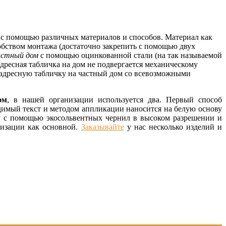
с помощью различных материалов и способов. Материал как
обством монтажа (достаточно закрепить с помощью двух
астный дом
с помощью оцинкованной стали (на так называемой
адресная табличка на дом не подвергается механическому
е адресную табличку на частный дом со всевозможными
ом
, в нашей организации используется два. Первый способ
одимый текст и методом аппликации наносится на белую основу
у с помощью экосольвентных чернил в высоком разрешении и
низации как основной.
Заказывайте
у нас несколько изделий и