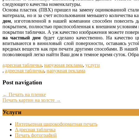
следующего качества номенклатуры.
Основа пластик (ПВХ) пришел на замену оцинкованной стали 
материала, но и за счет использования меньшего количества к
дом
, изготовленной в нашей компании способен повесить д
покрытием, полностью приспособленная к внешним условиям и
покрытии таблички. А уж качество изображения можете повер
на частный дом
будет сделано качественно. На качество ц
впитываются в виниловый слой поверхности, оставаясь уст
вредных веществ как при печати другими способами. В нашей
позволяющий легко найти Ваш дом в темное время суток. Обр
адресная табличка
,
наружная реклама
,
услуги
,
адресная табличка
,
наружная реклама
Post navigation
←
Печать на пленке
Печать картин на холсте
→
Услуги
Интерьерная широкоформатная печать
Адресная табличка
Печать фотографий